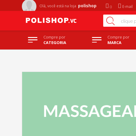
polishop
Olá, você está na
loja
E-mail
Compre por
Compre por
CATEGORIA
MARCA