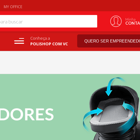
MY OFFICE
Minha
CONTA
Conheça a
QUERO SER EMPREENDED
POLISHOP COM VC