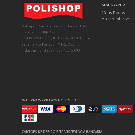
MINHA CONTA
Meus Dados
Acompanhe seus 
Polimport Comércio e Exportação LTDA,
inscrita no CNPJ/MF sob o nº
00.436.042/0008-46, IE 407.458.707.103, com
sede na Rua Kanebo, nº 175, Distrito
Industrial, Jundiaí/SP, CEP: 13213-090
ACEITAMOS CARTÕES DE CRÉDITO
CARTÕES DE DÉBITO E TRANSFERÊNCIA BANCÁRIA