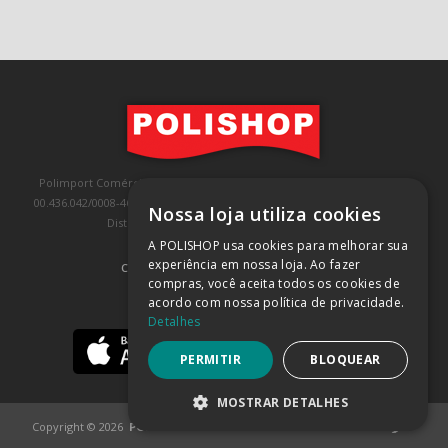
Polimport Comércio e Exportação LTDA, inscrita no CNPJ/MF sob o nº
00.436.042/0008-46, IE 407.458.707.103, com sede na Rua Kanebo, nº 175,
Nossa loja utiliza cookies
Distrito Industrial, Jundiaí/SP, CEP: 13213-090
A POLISHOP usa cookies para melhorar sua
experiência em nossa loja. Ao fazer
COMPRA 100% SEGURA
(SAIBA MAIS)
compras, você aceita todos os cookies de
acordo com nossa política de privacidade.
BAIXE NOSSO APP
Detalhes
PERMITIR
BLOQUEAR
MOSTRAR DETALHES
Copyright © 2026
POLISHOP
ESTRITAMENTE NECESSÁRIOS