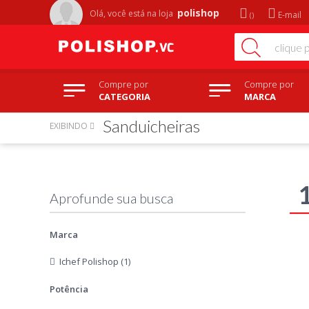
polishop
Olá, você está na
loja
E-mail
Compre por
Compre por
CATEGORIA
MARCA
Sanduicheiras
EXIBINDO
Marca
Ichef Polishop (1)
Potência