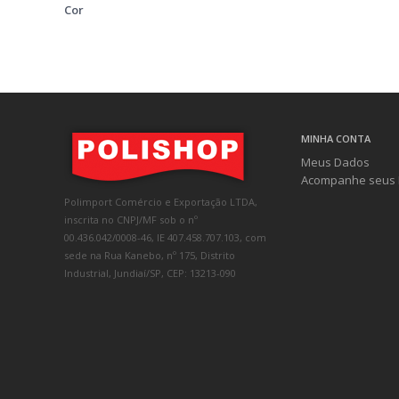
Cor
MINHA CONTA
Meus Dados
Acompanhe seus 
Polimport Comércio e Exportação LTDA,
inscrita no CNPJ/MF sob o nº
00.436.042/0008-46, IE 407.458.707.103, com
sede na Rua Kanebo, nº 175, Distrito
Industrial, Jundiaí/SP, CEP: 13213-090