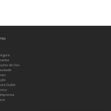
TEIS
Segura
rantia
ições de Uso
vacidade
kies
ução
ara Outlet
cnica
 Imprensa
sco