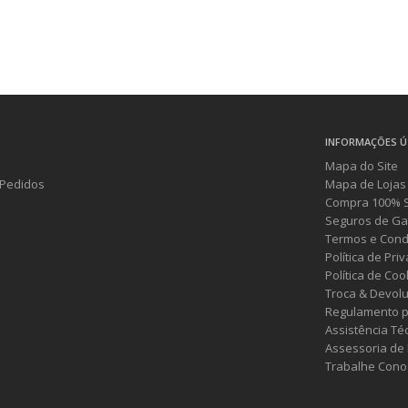
INFORMAÇÕES Ú
Mapa do Site
Pedidos
Mapa de Lojas
Compra 100% 
Seguros de Ga
Termos e Cond
Política de Pri
Política de Coo
Troca & Devol
Regulamento p
Assistência Té
Assessoria de
Trabalhe Cono