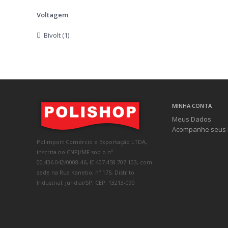
Voltagem
Bivolt (1)
MINHA CONTA
Meus Dados
Acompanhe seus 
Polimport Comércio e Exportação LTDA,
inscrita no CNPJ/MF sob o nº
00.436.042/0008-46, IE 407.458.707.103, com
sede na Rua Kanebo, nº 175, Distrito
Industrial, Jundiaí/SP, CEP: 13213-090