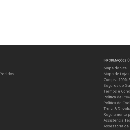
INFORMAÇÕES Ú
Mapa do Site
Pedidos
Mapa de Lojas
Compra 100% 
Seguros de Ga
Termos e Cond
Política de Pri
Política de Coo
Troca & Devol
Regulamento p
Assistência Té
Assessoria de