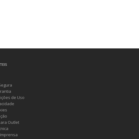
TEIS
Segura
rantia
ições de Uso
vacidade
kies
ução
ara Outlet
cnica
 Imprensa