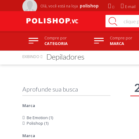
polishop
Olá, você está na
loja
E-mail
Compre por
Compre por
CATEGORIA
MARCA
Depiladores
EXIBINDO
Marca
Be Emotion (1)
Polishop (1)
Marca