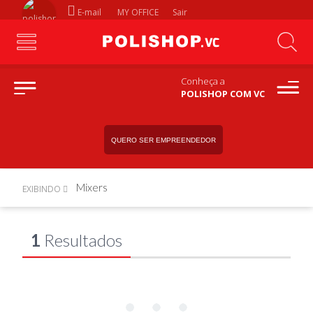
E-mail
MY OFFICE
Sair
Conheça a
POLISHOP COM VC
QUERO SER EMPREENDEDOR
Mixers
EXIBINDO
1
Resultados