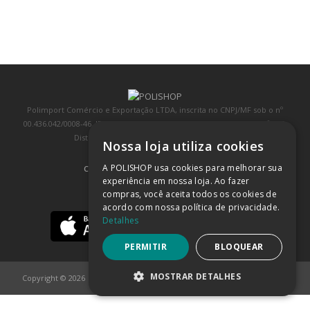
Polimport Comércio e Exportação LTDA, inscrita no CNPJ/MF sob o nº
00.436.042/0008-46, IE 407.458.707.103, com sede na Rua Kanebo, nº 175,
Distrito Industrial, Jundiaí/SP, CEP: 13213-090
Nossa loja utiliza cookies
A POLISHOP usa cookies para melhorar sua
COMPRA 100% SEGURA
(SAIBA MAIS)
experiência em nossa loja. Ao fazer
compras, você aceita todos os cookies de
BAIXE NOSSO APP
acordo com nossa política de privacidade.
Detalhes
PERMITIR
BLOQUEAR
MOSTRAR DETALHES
Copyright © 2026
POLISHOP
ESTRITAMENTE NECESSÁRIOS