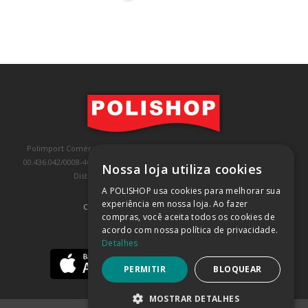
Polimport Comércio e Exportação LTDA, inscrita no CNPJ/MF sob o nº
00.436.042/0008-46, IE 407.458.707.103, com sede na Rua Kanebo, nº 175,
Nossa loja utiliza cookies
Distrito Industrial, Jundiaí/SP, CEP: 13213-090
A POLISHOP usa cookies para melhorar sua
experiência em nossa loja. Ao fazer
COMPRA 100% SEGURA
(SAIBA MAIS)
compras, você aceita todos os cookies de
acordo com nossa política de privacidade.
BAIXE NOSSO APP
Detalhes
PERMITIR
BLOQUEAR
MOSTRAR DETALHES