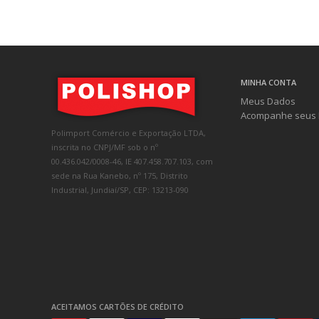
MINHA CONTA
Meus Dados
Acompanhe seus 
Polimport Comércio e Exportação LTDA,
inscrita no CNPJ/MF sob o nº
00.436.042/0008-46, IE 407.458.707.103, com
sede na Rua Kanebo, nº 175, Distrito
Industrial, Jundiaí/SP, CEP: 13213-090
ACEITAMOS CARTÕES DE CRÉDITO