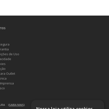
TEIS
Segura
rantia
ições de Uso
vacidade
kies
ução
ara Outlet
cnica
 Imprensa
sco
GURA
(SAIBA MAIS)
Nossa loja utiliza cookies