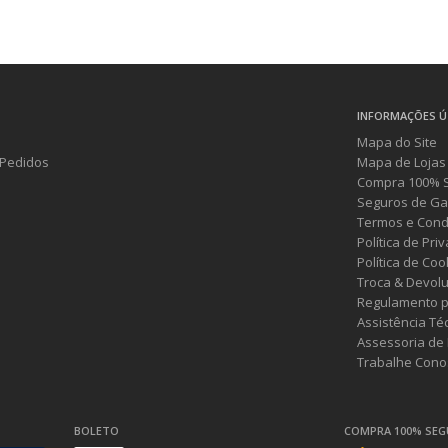
INFORMAÇÕES Ú
Mapa do Site
Pedidos
Mapa de Lojas
Compra 100% 
Seguros de Ga
Termos e Cond
Política de Pri
Política de Coo
Troca & Devol
Regulamento p
Assistência Té
Assessoria de
Trabalhe Cono
BOLETO
COMPRA 100% SE