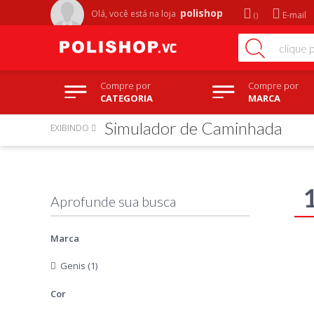
polishop
Olá, você está na
loja
E-mail
Compre por
Compre por
CATEGORIA
MARCA
Simulador de Caminhada
EXIBINDO
Marca
Genis (1)
Cor