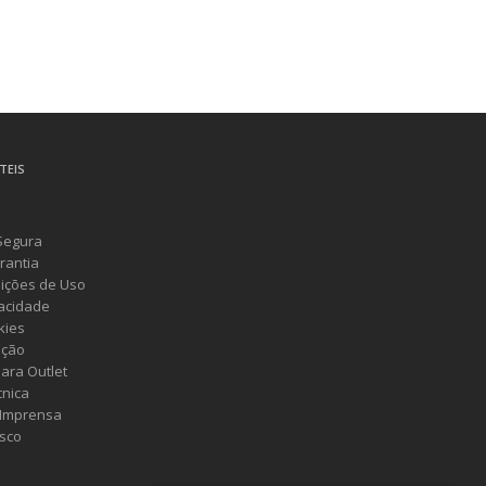
TEIS
Segura
rantia
ições de Uso
vacidade
kies
ução
ara Outlet
cnica
 Imprensa
sco