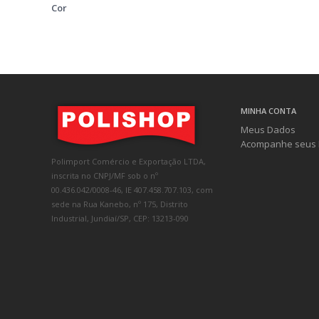
Cor
MINHA CONTA
Meus Dados
Acompanhe seus 
Polimport Comércio e Exportação LTDA,
inscrita no CNPJ/MF sob o nº
00.436.042/0008-46, IE 407.458.707.103, com
sede na Rua Kanebo, nº 175, Distrito
Industrial, Jundiaí/SP, CEP: 13213-090