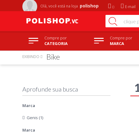
polishop
Olá, você está na
loja
E-mail
Compre por
Compre por
CATEGORIA
MARCA
Bike
EXIBINDO
Marca
Genis (1)
Marca