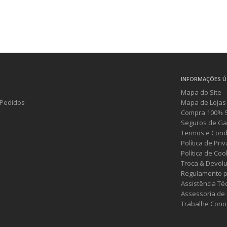
INFORMAÇÕES Ú
Mapa do Site
Pedidos
Mapa de Lojas
Compra 100% 
Seguros de Ga
Termos e Cond
Política de Pri
Política de Coo
Troca & Devol
Regulamento p
Assistência Té
Assessoria de
Trabalhe Cono