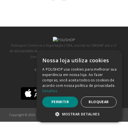
Polimport Comércio e Exportação LTDA, inscrita no CNPJ/MF sob o nº
00.436.042/0008-46, IE 407.458.707.103, com sede na Rua Kanebo, nº 175,
Distrito Industrial, Jundiaí/SP, CEP: 13213-090
Nossa loja utiliza cookies
A POLISHOP usa cookies para melhorar sua
COMPRA 100% SEGURA
(SAIBA MAIS)
experiência em nossa loja. Ao fazer
compras, você aceita todos os cookies de
BAIXE NOSSO APP
acordo com nossa política de privacidade.
Detalhes
PERMITIR
BLOQUEAR
MOSTRAR DETALHES
Copyright © 2026
POLISHOP
ESTRITAMENTE NECESSÁRIOS