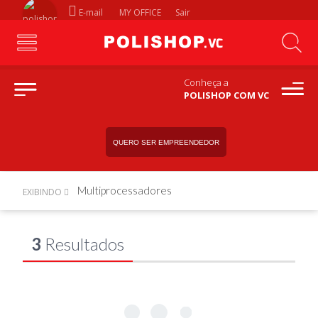
E-mail
MY OFFICE
Sair
Conheça a
POLISHOP COM VC
QUERO SER EMPREENDEDOR
Multiprocessadores
EXIBINDO
3
Resultados