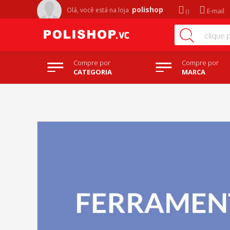
polishop
Olá, você está na
loja
E-mail
Compre por
Compre por
CATEGORIA
MARCA