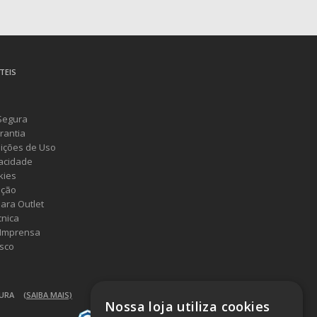
TEIS
Segura
rantia
ições de Uso
vacidade
kies
ução
ara Outlet
cnica
 Imprensa
sco
GURA
(SAIBA MAIS)
Nossa loja utiliza cookies