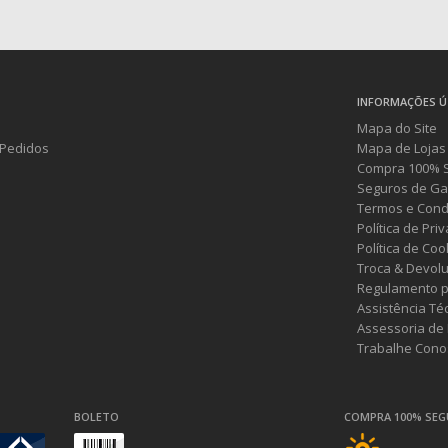
INFORMAÇÕES Ú
Mapa do Site
Pedidos
Mapa de Lojas
Compra 100% 
Seguros de Ga
Termos e Cond
Política de Pri
Política de Coo
Troca & Devol
Regulamento p
Assistência Té
Assessoria de
Trabalhe Cono
BOLETO
COMPRA 100% SE