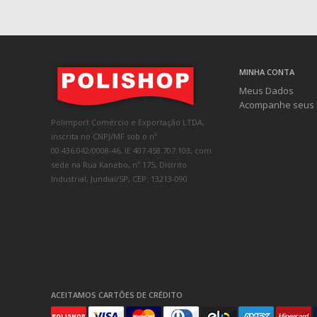
MINHA CONTA
Meus Dados
Acompanhe seus 
Polimport Comércio e Exportação LTDA,
inscrita no CNPJ/MF sob o nº
00.436.042/0008-46, IE 407.458.707.103, com
sede na Rua Kanebo, nº 175, Distrito
Industrial, Jundiaí/SP, CEP: 13213-090
ACEITAMOS CARTÕES DE CRÉDITO