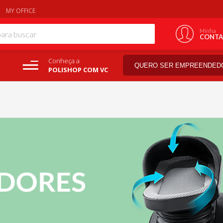
MY OFFICE
Minha
CONTA
Conheça a
QUERO SER EMPREENDED
POLISHOP COM VC