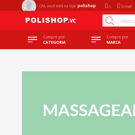
polishop
Olá, você está na
loja
E-mail
Compre por
Compre por
CATEGORIA
MARCA