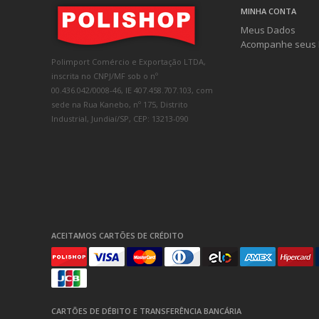
MINHA CONTA
Meus Dados
Acompanhe seus 
Polimport Comércio e Exportação LTDA,
inscrita no CNPJ/MF sob o nº
00.436.042/0008-46, IE 407.458.707.103, com
sede na Rua Kanebo, nº 175, Distrito
Industrial, Jundiaí/SP, CEP: 13213-090
ACEITAMOS CARTÕES DE CRÉDITO
CARTÕES DE DÉBITO E TRANSFERÊNCIA BANCÁRIA