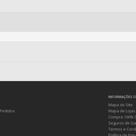
INFORMAÇÕES Ú
Mapa do Site
Pedidos
Mapa de Lojas
Compra 100% 
Seguros de Ga
Termos e Cond
Política de Pri