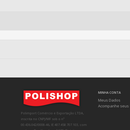
MINHA CONTA
Meus Dados
Acompanhe seus 
Polimport Comércio e Exportação LTDA,
inscrita no CNPJ/MF sob o nº
00.436.042/0008-46, IE 407.458.707.103, com