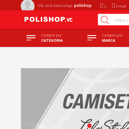
polishop
Olá, você está na
loja
E-mail
Compre por
Compre por
CATEGORIA
MARCA