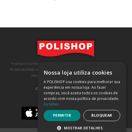
Polimport Comércio e Exportação LTDA, inscrita no CNPJ/MF sob o nº
00.436.042/0008-46, IE 407.458.707.103, com sede na Rua Kanebo, nº 175,
Nossa loja utiliza cookies
Distrito Industrial, Jundiaí/SP, CEP: 13213-090
A POLISHOP usa cookies para melhorar sua
experiência em nossa loja. Ao fazer
COMPRA 100% SEGURA
(SAIBA MAIS)
compras, você aceita todos os cookies de
acordo com nossa política de privacidade.
BAIXE NOSSO APP
Detalhes
PERMITIR
BLOQUEAR
MOSTRAR DETALHES