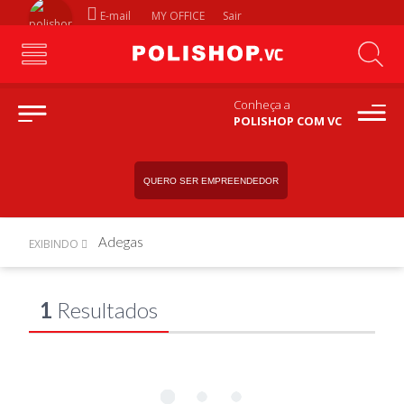
E-mail
MY OFFICE
Sair
Conheça a
POLISHOP COM VC
QUERO SER EMPREENDEDOR
Adegas
EXIBINDO
1
Resultados