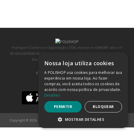
Polimport Comércio e Exportação LTDA, inscrita no CNPJ/MF sob o nº
00.436.042/0008-46, IE 407.458.707.103, com sede na Rua Kanebo, nº 175,
Distrito Industrial, Jundiaí/SP, CEP: 13213-090
Nossa loja utiliza cookies
A POLISHOP usa cookies para melhorar sua
COMPRA 100% SEGURA
(SAIBA MAIS)
experiência em nossa loja. Ao fazer
compras, você aceita todos os cookies de
BAIXE NOSSO APP
acordo com nossa política de privacidade.
Detalhes
PERMITIR
BLOQUEAR
MOSTRAR DETALHES
Copyright © 2026
POLISHOP
ESTRITAMENTE NECESSÁRIOS