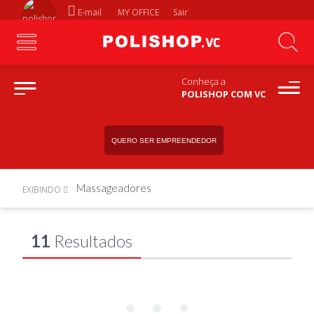
E-mail
MY OFFICE
Sair
Conheça a
POLISHOP COM VC
QUERO SER EMPREENDEDOR
Massageadores
EXIBINDO
11
Resultados