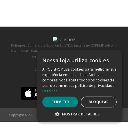
Polimport Comércio e Exportação LTDA, inscrita no CNPJ/MF sob o nº
00.436.042/0008-46, IE 407.458.707.103, com sede na Rua Kanebo, nº 175,
Distrito Industrial, Jundiaí/SP, CEP: 13213-090
Nossa loja utiliza cookies
A POLISHOP usa cookies para melhorar sua
COMPRA 100% SEGURA
(SAIBA MAIS)
experiência em nossa loja. Ao fazer
compras, você aceita todos os cookies de
BAIXE NOSSO APP
acordo com nossa política de privacidade.
Detalhes
PERMITIR
BLOQUEAR
MOSTRAR DETALHES
Copyright © 2026
POLISHOP
ESTRITAMENTE NECESSÁRIOS