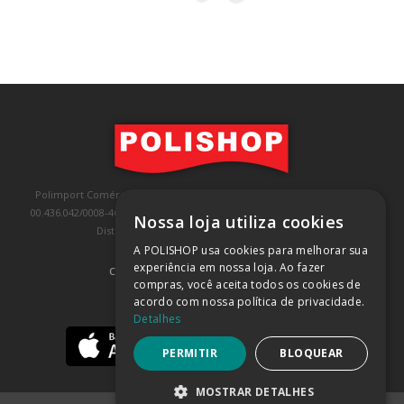
Polimport Comércio e Exportação LTDA, inscrita no CNPJ/MF sob o nº
00.436.042/0008-46, IE 407.458.707.103, com sede na Rua Kanebo, nº 175,
Nossa loja utiliza cookies
Distrito Industrial, Jundiaí/SP, CEP: 13213-090
A POLISHOP usa cookies para melhorar sua
experiência em nossa loja. Ao fazer
COMPRA 100% SEGURA
(SAIBA MAIS)
compras, você aceita todos os cookies de
acordo com nossa política de privacidade.
BAIXE NOSSO APP
Detalhes
PERMITIR
BLOQUEAR
MOSTRAR DETALHES