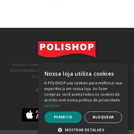
Polimport Comércio e Exportação LTDA, inscrita no CNPJ/MF sob o nº
00.436.042/0008-46, IE 407.458.707.103, com sede na Rua Kanebo, nº 175,
Nossa loja utiliza cookies
Distrito Industrial, Jundiaí/SP, CEP: 13213-090
A POLISHOP usa cookies para melhorar sua
experiência em nossa loja. Ao fazer
COMPRA 100% SEGURA
(SAIBA MAIS)
compras, você aceita todos os cookies de
acordo com nossa política de privacidade.
BAIXE NOSSO APP
Detalhes
PERMITIR
BLOQUEAR
MOSTRAR DETALHES