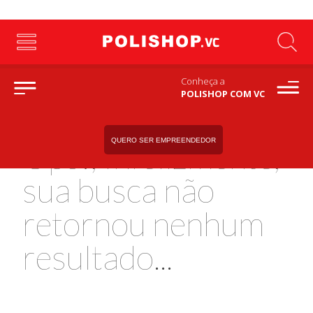
Conheça a
POLISHOP COM VC
QUERO SER EMPREENDEDOR
Ops!, Infelizmente,
sua busca não
retornou nenhum
resultado...