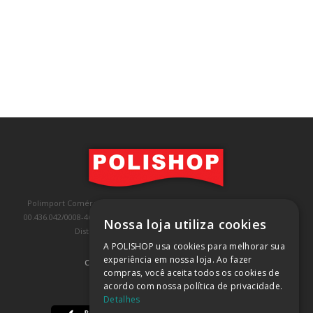
Polimport Comércio e Exportação LTDA, inscrita no CNPJ/MF sob o nº
00.436.042/0008-46, IE 407.458.707.103, com sede na Rua Kanebo, nº 175,
Nossa loja utiliza cookies
Distrito Industrial, Jundiaí/SP, CEP: 13213-090
A POLISHOP usa cookies para melhorar sua
experiência em nossa loja. Ao fazer
COMPRA 100% SEGURA
(SAIBA MAIS)
compras, você aceita todos os cookies de
acordo com nossa política de privacidade.
BAIXE NOSSO APP
Detalhes