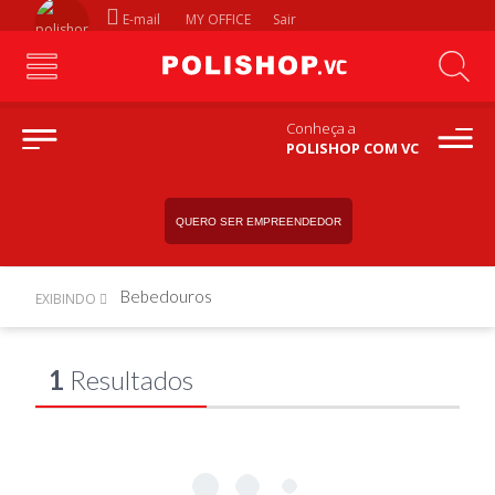
E-mail
MY OFFICE
Sair
Conheça a
POLISHOP COM VC
QUERO SER EMPREENDEDOR
Bebedouros
EXIBINDO
1
Resultados