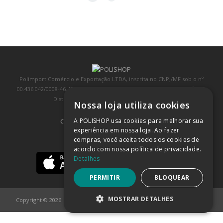
Polimport Comércio e Exportação LTDA, inscrita no CNPJ/MF sob o nº
00.436.042/0008-46, IE 407.458.707.103, com sede na Rua Kanebo, nº 175,
Distrito Industrial, Jundiaí/SP, CEP: 13213-090
Nossa loja utiliza cookies
A POLISHOP usa cookies para melhorar sua
COMPRA 100% SEGURA
(SAIBA MAIS)
experiência em nossa loja. Ao fazer
compras, você aceita todos os cookies de
BAIXE NOSSO APP
acordo com nossa política de privacidade.
Detalhes
PERMITIR
BLOQUEAR
MOSTRAR DETALHES
Copyright © 2026
POLISHOP
ESTRITAMENTE NECESSÁRIOS