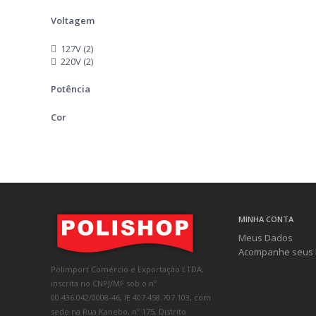
Voltagem
127V (2)
220V (2)
Potência
Cor
MINHA CONTA
Meus Dados
Acompanhe seus 
Polimport Comércio e Exportação LTDA,
inscrita no CNPJ/MF sob o nº
00.436.042/0008-46, IE 407.458.707.103, com
sede na Rua Kanebo, nº 175, Distrito