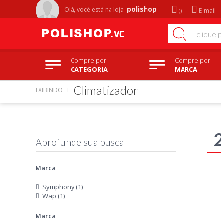
polishop
Olá, você está na
loja
E-mail
Compre por
Compre por
CATEGORIA
MARCA
Climatizador
EXIBINDO
Marca
Symphony (1)
Wap (1)
Marca