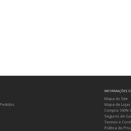
INFORMAÇÕES Ú
Mapa do Site
Pedidos
Mapa de Lojas
Compra 100% 
Seguros de Ga
Termos e Cond
Política de Pri