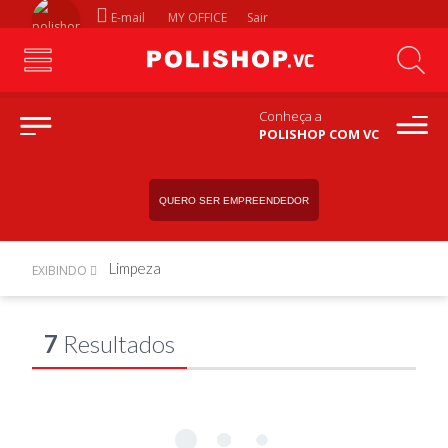
E-mail
MY OFFICE
Sair
Conheça a
POLISHOP COM VC
QUERO SER EMPREENDEDOR
Limpeza
EXIBINDO
7
Resultados