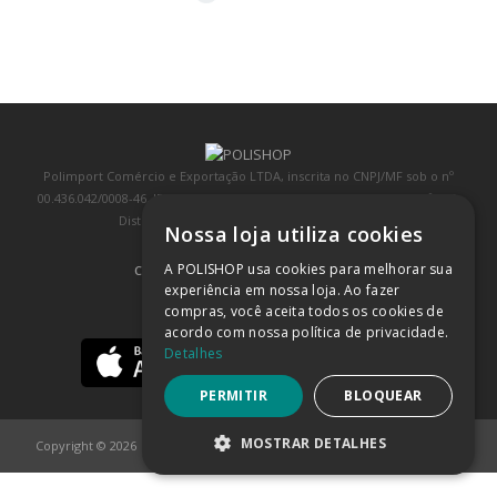
Polimport Comércio e Exportação LTDA, inscrita no CNPJ/MF sob o nº
00.436.042/0008-46, IE 407.458.707.103, com sede na Rua Kanebo, nº 175,
Distrito Industrial, Jundiaí/SP, CEP: 13213-090
Nossa loja utiliza cookies
A POLISHOP usa cookies para melhorar sua
COMPRA 100% SEGURA
(SAIBA MAIS)
experiência em nossa loja. Ao fazer
compras, você aceita todos os cookies de
BAIXE NOSSO APP
acordo com nossa política de privacidade.
Detalhes
PERMITIR
BLOQUEAR
MOSTRAR DETALHES
Copyright © 2026
POLISHOP
ESTRITAMENTE NECESSÁRIOS