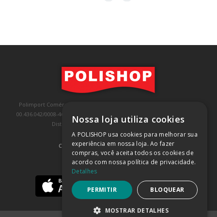
Polimport Comércio e Exportação LTDA, inscrita no CNPJ/MF sob o nº
00.436.042/0008-46, IE 407.458.707.103, com sede na Rua Kanebo, nº 175,
Nossa loja utiliza cookies
Distrito Industrial, Jundiaí/SP, CEP: 13213-090
A POLISHOP usa cookies para melhorar sua
experiência em nossa loja. Ao fazer
COMPRA 100% SEGURA
(SAIBA MAIS)
compras, você aceita todos os cookies de
acordo com nossa política de privacidade.
BAIXE NOSSO APP
Detalhes
PERMITIR
BLOQUEAR
MOSTRAR DETALHES