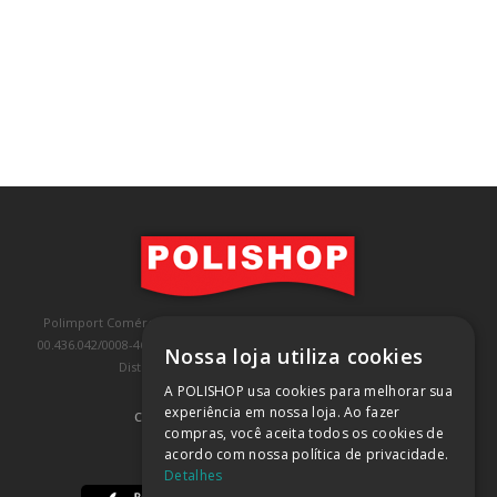
Polimport Comércio e Exportação LTDA, inscrita no CNPJ/MF sob o nº
00.436.042/0008-46, IE 407.458.707.103, com sede na Rua Kanebo, nº 175,
Nossa loja utiliza cookies
Distrito Industrial, Jundiaí/SP, CEP: 13213-090
A POLISHOP usa cookies para melhorar sua
experiência em nossa loja. Ao fazer
COMPRA 100% SEGURA
(SAIBA MAIS)
compras, você aceita todos os cookies de
acordo com nossa política de privacidade.
BAIXE NOSSO APP
Detalhes