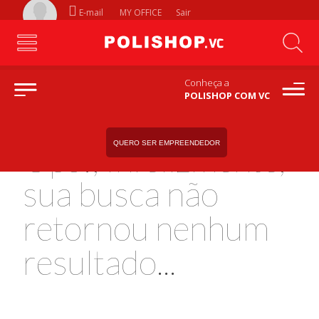
E-mail
MY OFFICE
Sair
Conheça a
POLISHOP COM VC
QUERO SER EMPREENDEDOR
Ops!, Infelizmente,
sua busca não
retornou nenhum
resultado...