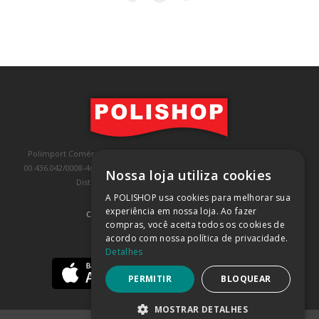
Polimport Comércio e Exportação LTDA, inscrita no CNPJ/MF sob o nº
00.436.042/0008-46, IE 407.458.707.103, com sede na Rua Kanebo, nº 175,
Nossa loja utiliza cookies
Distrito Industrial, Jundiaí/SP, CEP: 13213-090
A POLISHOP usa cookies para melhorar sua
experiência em nossa loja. Ao fazer
COMPRA 100% SEGURA
(SAIBA MAIS)
compras, você aceita todos os cookies de
acordo com nossa política de privacidade.
BAIXE NOSSO APP
Detalhes
PERMITIR
BLOQUEAR
MOSTRAR DETALHES