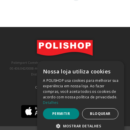
Polimport Comércio e Exportação LTDA, inscrita no CNPJ/MF sob o nº
00.436.042/0008-46, IE 407.458.707.103, com sede na Rua Kanebo, nº 175,
Nossa loja utiliza cookies
Distrito Industrial, Jundiaí/SP, CEP: 13213-090
A POLISHOP usa cookies para melhorar sua
experiência em nossa loja. Ao fazer
COMPRA 100% SEGURA
(SAIBA MAIS)
compras, você aceita todos os cookies de
acordo com nossa política de privacidade.
BAIXE NOSSO APP
Detalhes
PERMITIR
BLOQUEAR
MOSTRAR DETALHES