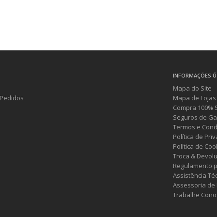
INFORMAÇÕES Ú
Mapa do Site
Pedidos
Mapa de Lojas
Compra 100% 
Seguros de Ga
Termos e Cond
Política de Pri
Política de Coo
Troca & Devol
Regulamento p
Assistência Té
Assessoria de
Trabalhe Cono