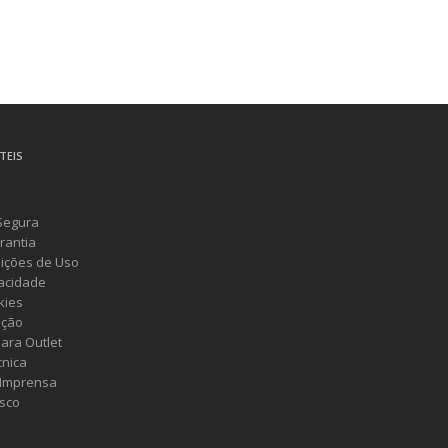
TEIS
Segura
rantia
ições de Uso
vacidade
kies
ução
ara Outlet
cnica
 Imprensa
sco