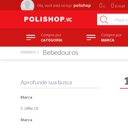
polishop
Olá, você está na
loja
E-mail
Compre por
Compre por
CATEGORIA
MARCA
Bebedouros
EXIBINDO
Marca
Ulfer (1)
Marca