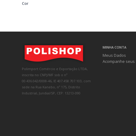
Cor
MINHA CONTA
Meus Dados
Acompanhe seus 
Polimport Comércio e Exportação LTDA,
inscrita no CNPJ/MF sob o nº
00.436.042/0008-46, IE 407.458.707.103, com
sede na Rua Kanebo, nº 175, Distrito
Industrial, Jundiaí/SP, CEP: 13213-090