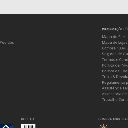
INFORMAÇÕES Ú
Mapa do Site
Pedidos
Mapa de Lojas
Compra 100% 
Seguros de Ga
Termos e Cond
Política de Pri
Política de Coo
Troca & Devol
Regulamento p
Assistência Té
Assessoria de
Trabalhe Cono
BOLETO
COMPRA 100% SE