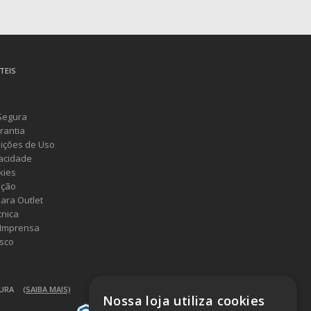
TEIS
Segura
rantia
ições de Uso
vacidade
kies
ução
ara Outlet
cnica
 Imprensa
sco
GURA
(SAIBA MAIS)
Nossa loja utiliza cookies