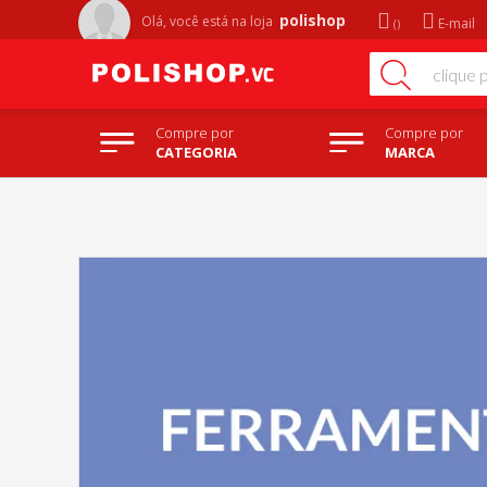
polishop
Olá, você está na
loja
E-mail
Compre por
Compre por
CATEGORIA
MARCA