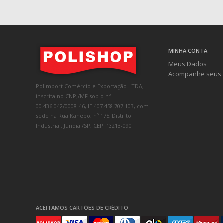
MINHA CONTA
Meus Dados
Acompanhe seus 
Polimport Comércio e Exportação LTDA,
inscrita no CNPJ/MF sob o nº
00.436.042/0008-46, IE 407.458.707.103, com
sede na Rua Kanebo, nº 175, Distrito
Industrial, Jundiaí/SP, CEP: 13213-090
ACEITAMOS CARTÕES DE CRÉDITO