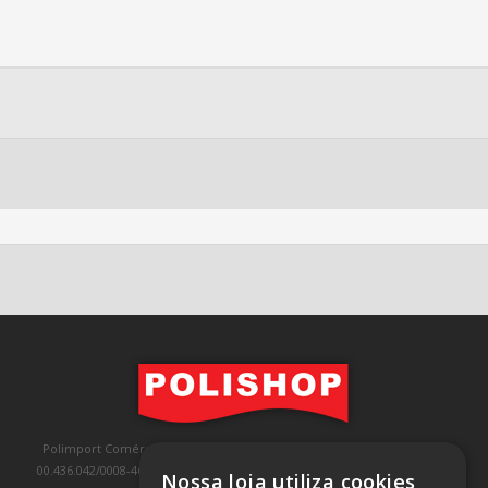
Polimport Comércio e Exportação LTDA, inscrita no CNPJ/MF sob o nº
00.436.042/0008-46, IE 407.458.707.103, com sede na Rua Kanebo, nº 175,
Nossa loja utiliza cookies