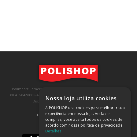
Polimport Comércio e Exportação LTDA, inscrita no CNPJ/MF sob o nº
00.436.042/0008-46, IE 407.458.707.103, com sede na Rua Kanebo, nº 175,
Nossa loja utiliza cookies
Distrito Industrial, Jundiaí/SP, CEP: 13213-090
A POLISHOP usa cookies para melhorar sua
experiência em nossa loja. Ao fazer
COMPRA 100% SEGURA
(SAIBA MAIS)
compras, você aceita todos os cookies de
acordo com nossa política de privacidade.
BAIXE NOSSO APP
Detalhes