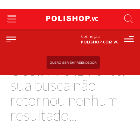
Conheça a
POLISHOP COM VC
QUERO SER EMPREENDEDOR
Ops!, Infelizmente,
sua busca não
retornou nenhum
resultado...