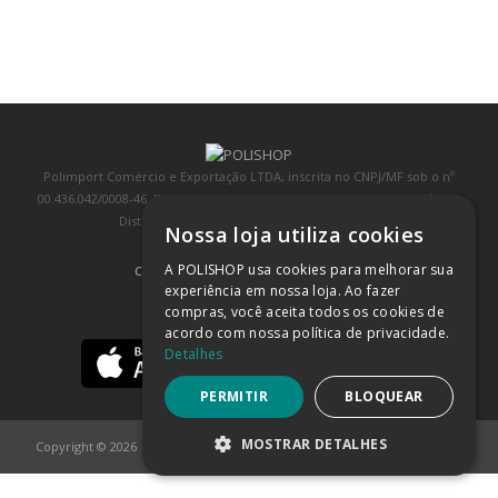
Polimport Comércio e Exportação LTDA, inscrita no CNPJ/MF sob o nº
00.436.042/0008-46, IE 407.458.707.103, com sede na Rua Kanebo, nº 175,
Distrito Industrial, Jundiaí/SP, CEP: 13213-090
Nossa loja utiliza cookies
A POLISHOP usa cookies para melhorar sua
COMPRA 100% SEGURA
(SAIBA MAIS)
experiência em nossa loja. Ao fazer
compras, você aceita todos os cookies de
BAIXE NOSSO APP
acordo com nossa política de privacidade.
Detalhes
PERMITIR
BLOQUEAR
MOSTRAR DETALHES
Copyright © 2026
POLISHOP
ESTRITAMENTE NECESSÁRIOS