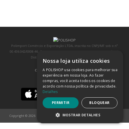
Polimport Comércio e Exportação LTDA, inscrita no CNPJ/MF sob o nº
00.436.042/0008-46, IE 407.458.707.103, com sede na Rua Kanebo, nº 175,
Distrito Industrial, Jundiaí/SP, CEP: 13213-090
Nossa loja utiliza cookies
A POLISHOP usa cookies para melhorar sua
COMPRA 100% SEGURA
(SAIBA MAIS)
experiência em nossa loja. Ao fazer
compras, você aceita todos os cookies de
BAIXE NOSSO APP
acordo com nossa política de privacidade.
Detalhes
PERMITIR
BLOQUEAR
MOSTRAR DETALHES
Copyright © 2026
POLISHOP
ESTRITAMENTE NECESSÁRIOS