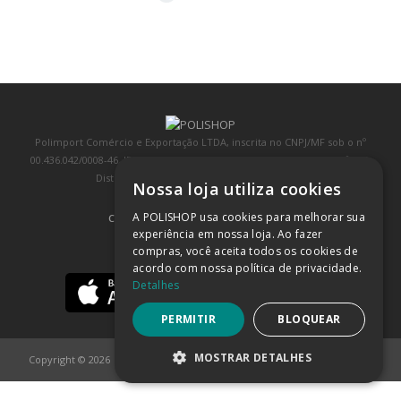
Polimport Comércio e Exportação LTDA, inscrita no CNPJ/MF sob o nº
00.436.042/0008-46, IE 407.458.707.103, com sede na Rua Kanebo, nº 175,
Distrito Industrial, Jundiaí/SP, CEP: 13213-090
Nossa loja utiliza cookies
A POLISHOP usa cookies para melhorar sua
COMPRA 100% SEGURA
(SAIBA MAIS)
experiência em nossa loja. Ao fazer
compras, você aceita todos os cookies de
BAIXE NOSSO APP
acordo com nossa política de privacidade.
Detalhes
PERMITIR
BLOQUEAR
MOSTRAR DETALHES
Copyright © 2026
POLISHOP
ESTRITAMENTE NECESSÁRIOS