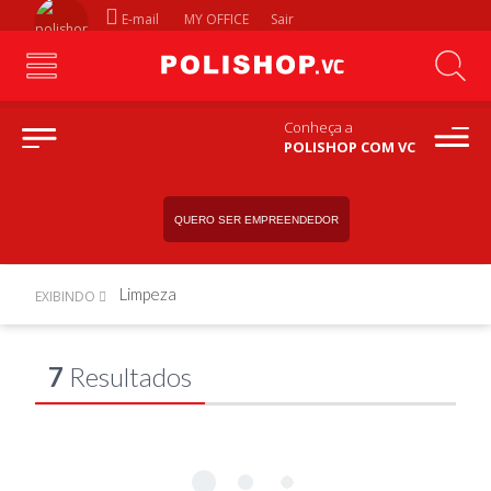
E-mail
MY OFFICE
Sair
Conheça a
POLISHOP COM VC
QUERO SER EMPREENDEDOR
Limpeza
EXIBINDO
7
Resultados