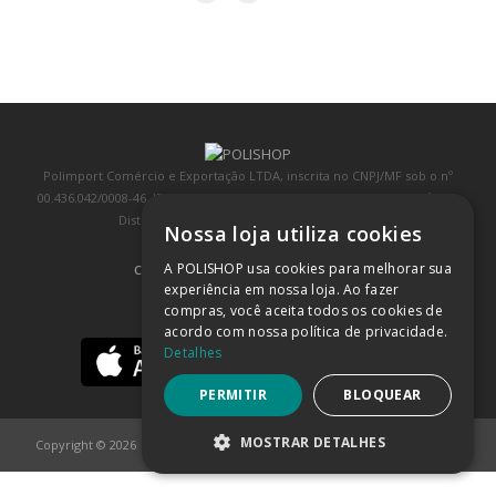
Polimport Comércio e Exportação LTDA, inscrita no CNPJ/MF sob o nº
00.436.042/0008-46, IE 407.458.707.103, com sede na Rua Kanebo, nº 175,
Distrito Industrial, Jundiaí/SP, CEP: 13213-090
Nossa loja utiliza cookies
A POLISHOP usa cookies para melhorar sua
COMPRA 100% SEGURA
(SAIBA MAIS)
experiência em nossa loja. Ao fazer
compras, você aceita todos os cookies de
BAIXE NOSSO APP
acordo com nossa política de privacidade.
Detalhes
PERMITIR
BLOQUEAR
MOSTRAR DETALHES
Copyright © 2026
POLISHOP
ESTRITAMENTE NECESSÁRIOS