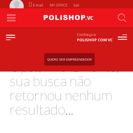
E-mail
MY OFFICE
Sair
Conheça a
POLISHOP COM VC
QUERO SER EMPREENDEDOR
Ops!, Infelizmente,
sua busca não
retornou nenhum
resultado...