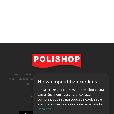
Polimport Comércio e Exportação LTDA, inscrita no CNPJ/MF sob o nº
00.436.042/0008-46, IE 407.458.707.103, com sede na Rua Kanebo, nº 175,
Nossa loja utiliza cookies
Distrito Industrial, Jundiaí/SP, CEP: 13213-090
A POLISHOP usa cookies para melhorar sua
experiência em nossa loja. Ao fazer
COMPRA 100% SEGURA
(SAIBA MAIS)
compras, você aceita todos os cookies de
acordo com nossa política de privacidade.
BAIXE NOSSO APP
Detalhes