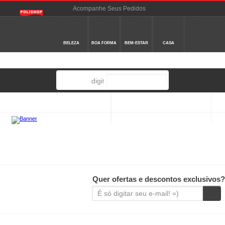
Acompanhe Seus Pedidos
Central de Atendimento
Nossas Lojas
Cartão Polishop
BELEZA
BOA FORMA
BEM-ESTAR
CASA
COZINHA
ELETRO
LANÇAMENTOS
Quer ofertas e descontos exclusivos?