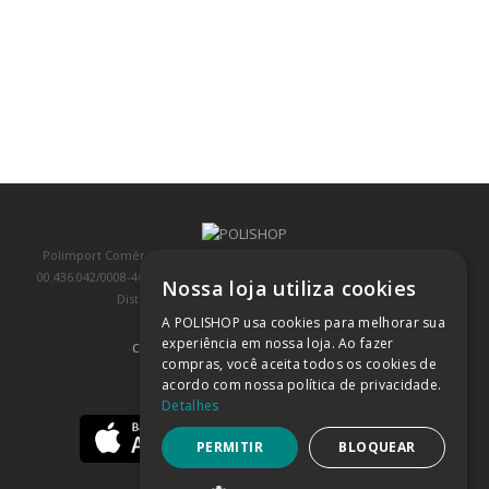
Polimport Comércio e Exportação LTDA, inscrita no CNPJ/MF sob o nº
00.436.042/0008-46, IE 407.458.707.103, com sede na Rua Kanebo, nº 175,
Nossa loja utiliza cookies
Distrito Industrial, Jundiaí/SP, CEP: 13213-090
A POLISHOP usa cookies para melhorar sua
experiência em nossa loja. Ao fazer
COMPRA 100% SEGURA
(SAIBA MAIS)
compras, você aceita todos os cookies de
acordo com nossa política de privacidade.
BAIXE NOSSO APP
Detalhes
PERMITIR
BLOQUEAR