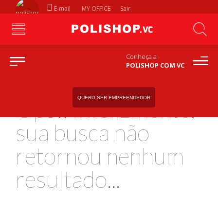
E-mail
MY OFFICE
Sair
Conheça a
POLISHOP COM VC
QUERO SER EMPREENDEDOR
Ops!, Infelizmente,
sua busca não
retornou nenhum
resultado...