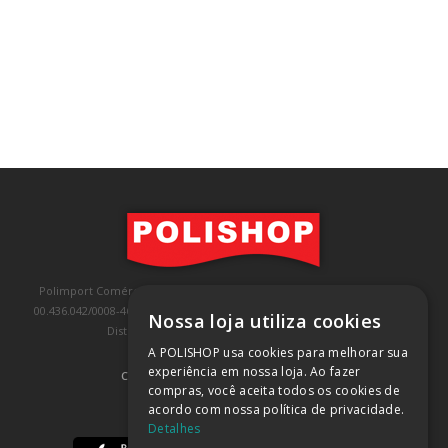
Polimport Comércio e Exportação LTDA, inscrita no CNPJ/MF sob o nº
00.436.042/0008-46, IE 407.458.707.103, com sede na Rua Kanebo, nº 175,
Nossa loja utiliza cookies
Distrito Industrial, Jundiaí/SP, CEP: 13213-090
A POLISHOP usa cookies para melhorar sua
experiência em nossa loja. Ao fazer
COMPRA 100% SEGURA
(SAIBA MAIS)
compras, você aceita todos os cookies de
acordo com nossa política de privacidade.
BAIXE NOSSO APP
Detalhes