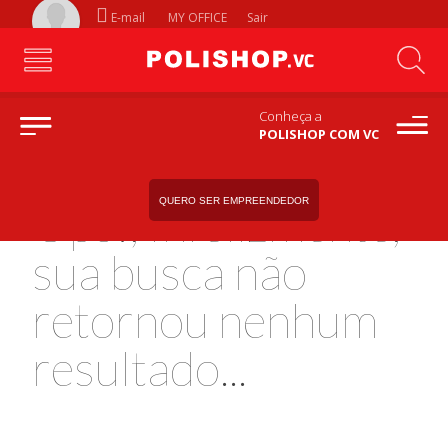
E-mail
MY OFFICE
Sair
Conheça a
POLISHOP COM VC
QUERO SER EMPREENDEDOR
Ops!, Infelizmente,
sua busca não
retornou nenhum
resultado...