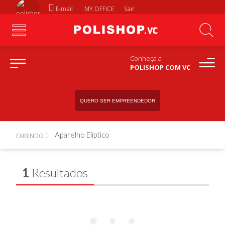
E-mail
MY OFFICE
Sair
Conheça a
POLISHOP COM VC
QUERO SER EMPREENDEDOR
Aparelho Elíptico
EXIBINDO
1
Resultados