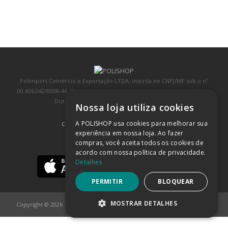
Polimport Comércio e Exportação LTDA, inscrita no CNPJ/MF sob o nº
00.436.042/0008-46, IE 407.458.707.103, com sede na Rua Kanebo, nº 175,
Distrito Industrial, Jundiaí/SP, CEP: 13213-090
Nossa loja utiliza cookies
A POLISHOP usa cookies para melhorar sua
COMPRA 100% SEGURA
(SAIBA MAIS)
experiência em nossa loja. Ao fazer
compras, você aceita todos os cookies de
BAIXE NOSSO APP
acordo com nossa política de privacidade.
Detalhes
PERMITIR
BLOQUEAR
MOSTRAR DETALHES
Copyright © 2026
POLISHOP
ESTRITAMENTE NECESSÁRIOS