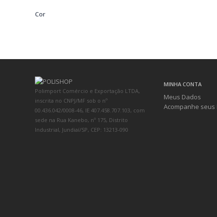
Cor
MINHA CONTA
Polimport Comércio e Exportação LTDA,
Meus Dados
inscrita no CNPJ/MF sob o nº
Acompanhe seus 
00.436.042/0008-46, IE 407.458.707.103, com
sede na Rua Kanebo, nº 175, Distrito
Industrial, Jundiaí/SP, CEP: 13213-090