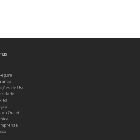
TEIS
Segura
rantia
ições de Uso
vacidade
kies
ução
ara Outlet
cnica
 Imprensa
sco