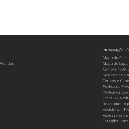
INFORMAÇÕES Ú
Mapa do Site
Pedidos
Mapa de Lojas
Compra 100% 
Seguros de Ga
Termos e Cond
Política de Pri
Política de Coo
Troca & Devol
Regulamento p
Assistência Té
Assessoria de
Trabalhe Cono