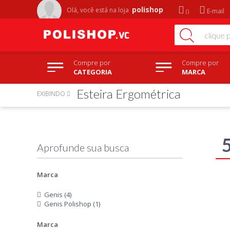
polishop
Olá, você está na
loja
E-mail
Compre por
Compre por
CATEGORIA
MARCA
Esteira Ergométrica
EXIBINDO
Marca
Genis (4)
Genis Polishop (1)
Marca