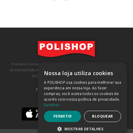
Polimport Comércio e Exportação LTDA, inscrita no CNPJ/MF sob o nº
00.436.042/0008-46, IE 407.458.707.103, com sede na Rua Kanebo, nº 175,
Nossa loja utiliza cookies
Distrito Industrial, Jundiaí/SP, CEP: 13213-090
A POLISHOP usa cookies para melhorar sua
experiência em nossa loja. Ao fazer
COMPRA 100% SEGURA
(SAIBA MAIS)
compras, você aceita todos os cookies de
acordo com nossa política de privacidade.
BAIXE NOSSO APP
Detalhes
PERMITIR
BLOQUEAR
MOSTRAR DETALHES