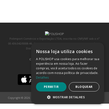
Polimport Comércio e Exportação LTDA, inscrita no CNPJ/MF sob o nº
00.436.042/0008-46, IE 407.458.707.103, com sede na Rua Kanebo, nº 175,
Distrito Industrial, Jundiaí/SP, CEP: 13213-090
Nossa loja utiliza cookies
A POLISHOP usa cookies para melhorar sua
COMPRA 100% SEGURA
(SAIBA MAIS)
experiência em nossa loja. Ao fazer
compras, você aceita todos os cookies de
BAIXE NOSSO APP
acordo com nossa política de privacidade.
Detalhes
PERMITIR
BLOQUEAR
MOSTRAR DETALHES
Copyright © 2026
POLISHOP
ESTRITAMENTE NECESSÁRIOS