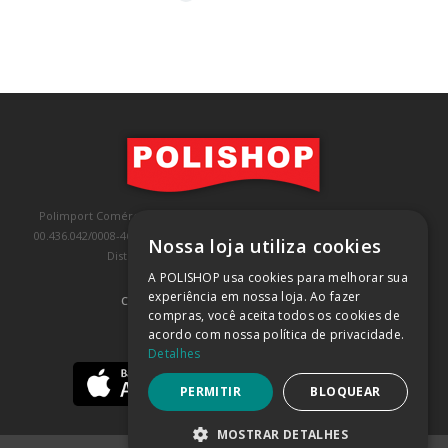
Polimport Comércio e Exportação LTDA, inscrita no CNPJ/MF sob o nº
00.436.042/0008-46, IE 407.458.707.103, com sede na Rua Kanebo, nº 175,
Nossa loja utiliza cookies
Distrito Industrial, Jundiaí/SP, CEP: 13213-090
A POLISHOP usa cookies para melhorar sua
experiência em nossa loja. Ao fazer
COMPRA 100% SEGURA
(SAIBA MAIS)
compras, você aceita todos os cookies de
acordo com nossa política de privacidade.
BAIXE NOSSO APP
Detalhes
PERMITIR
BLOQUEAR
MOSTRAR DETALHES