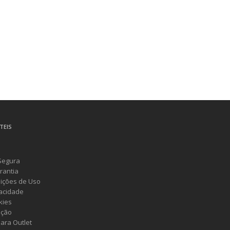
TEIS
Segura
rantia
ições de Uso
vacidade
kies
ução
ara Outlet