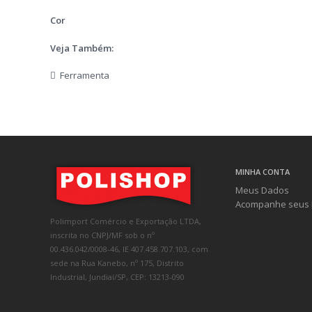
Cor
Veja Também:
Ferramenta
MINHA CONTA
Meus Dados
Acompanhe seus 
Polimport Comércio e Exportação LTDA,
inscrita no CNPJ/MF sob o nº
00.436.042/0008-46, IE 407.458.707.103, com
sede na Rua Kanebo, nº 175, Distrito
Industrial, Jundiaí/SP, CEP: 13213-090