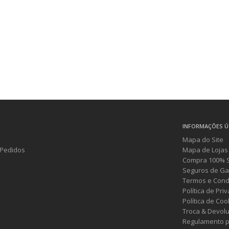
INFORMAÇÕES Ú
Mapa do Site
Pedidos
Mapa de Lojas
Compra 100% 
Seguros de Ga
Termos e Cond
Política de Pri
Política de Coo
Troca & Devol
Regulamento p