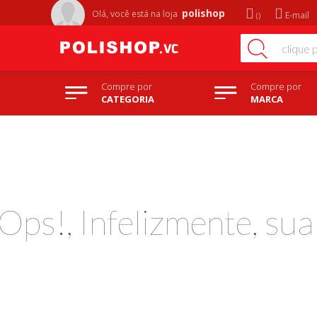
polishop
Olá, você está na
loja
E-mail
Compre por
Compre por
CATEGORIA
MARCA
Ops!, Infelizmente, su