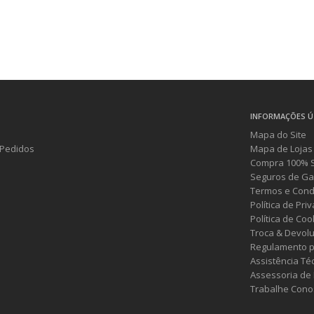
INFORMAÇÕES Ú
Mapa do Site
Pedidos
Mapa de Lojas
Compra 100% 
Seguros de Ga
Termos e Cond
Política de Pri
Política de Coo
Troca & Devol
Regulamento p
Assistência Té
Assessoria de
Trabalhe Cono