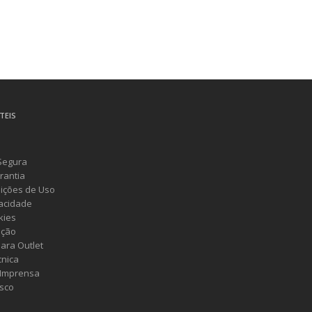
TEIS
Segura
rantia
ições de Uso
vacidade
kies
ução
ara Outlet
cnica
 Imprensa
sco