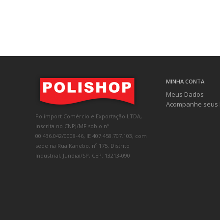
MINHA CONTA
Meus Dados
Acompanhe seus 
Polimport Comércio e Exportação LTDA,
inscrita no CNPJ/MF sob o nº
00.436.042/0008-46, IE 407.458.707.103, com
sede na Rua Kanebo, nº 175, Distrito
Industrial, Jundiaí/SP, CEP: 13213-090