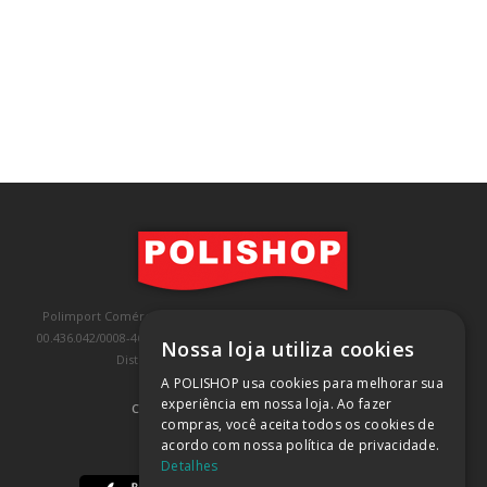
Polimport Comércio e Exportação LTDA, inscrita no CNPJ/MF sob o nº
00.436.042/0008-46, IE 407.458.707.103, com sede na Rua Kanebo, nº 175,
Nossa loja utiliza cookies
Distrito Industrial, Jundiaí/SP, CEP: 13213-090
A POLISHOP usa cookies para melhorar sua
experiência em nossa loja. Ao fazer
COMPRA 100% SEGURA
(SAIBA MAIS)
compras, você aceita todos os cookies de
acordo com nossa política de privacidade.
BAIXE NOSSO APP
Detalhes