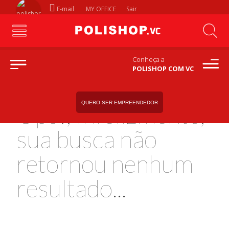
E-mail
MY OFFICE
Sair
Conheça a
POLISHOP COM VC
QUERO SER EMPREENDEDOR
Ops!, Infelizmente,
sua busca não
retornou nenhum
resultado...