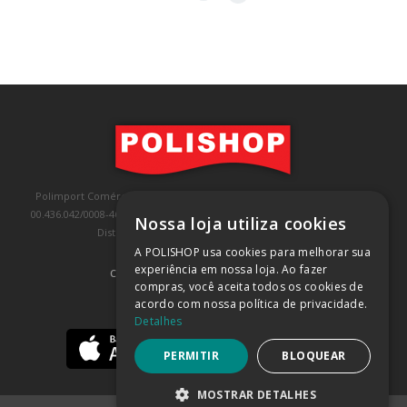
Polimport Comércio e Exportação LTDA, inscrita no CNPJ/MF sob o nº
00.436.042/0008-46, IE 407.458.707.103, com sede na Rua Kanebo, nº 175,
Nossa loja utiliza cookies
Distrito Industrial, Jundiaí/SP, CEP: 13213-090
A POLISHOP usa cookies para melhorar sua
experiência em nossa loja. Ao fazer
COMPRA 100% SEGURA
(SAIBA MAIS)
compras, você aceita todos os cookies de
acordo com nossa política de privacidade.
BAIXE NOSSO APP
Detalhes
PERMITIR
BLOQUEAR
MOSTRAR DETALHES