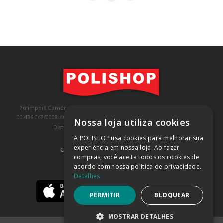
Polimport Comércio e Exportação LTDA, inscrita no CNPJ/MF sob o nº
00.436.042/0008-46, IE 407.458.707.103, com sede na Rua Kanebo, nº 175,
Nossa loja utiliza cookies
Distrito Industrial, Jundiaí/SP, CEP: 13213-090
A POLISHOP usa cookies para melhorar sua
experiência em nossa loja. Ao fazer
COMPRA 100% SEGURA
(SAIBA MAIS)
compras, você aceita todos os cookies de
acordo com nossa política de privacidade.
BAIXE NOSSO APP
Detalhes
PERMITIR
BLOQUEAR
MOSTRAR DETALHES