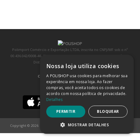
Polimport Comércio e Exportação LTDA, inscrita no CNPJ/MF sob o nº
00.436.042/0008-46, IE 407.458.707.103, com sede na Rua Kanebo, nº 175,
Distrito Industrial, Jundiaí/SP, CEP: 13213-090
Nossa loja utiliza cookies
A POLISHOP usa cookies para melhorar sua
COMPRA 100% SEGURA
(SAIBA MAIS)
experiência em nossa loja. Ao fazer
compras, você aceita todos os cookies de
BAIXE NOSSO APP
acordo com nossa política de privacidade.
Detalhes
PERMITIR
BLOQUEAR
MOSTRAR DETALHES
Copyright © 2026
POLISHOP
ESTRITAMENTE NECESSÁRIOS