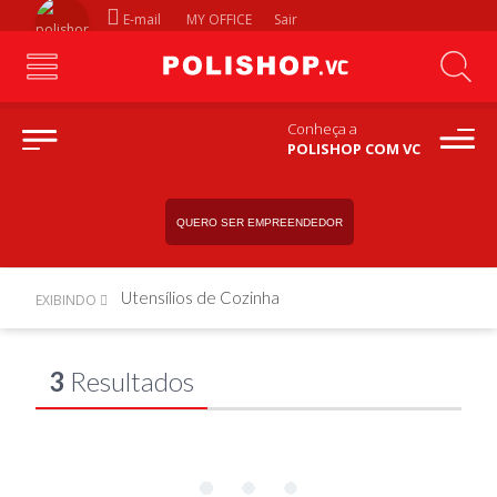
E-mail
MY OFFICE
Sair
Conheça a
POLISHOP COM VC
QUERO SER EMPREENDEDOR
Utensílios de Cozinha
EXIBINDO
3
Resultados