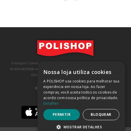
Polimport Comércio e Exportação LTDA, inscrita no CNPJ/MF sob o nº
00.436.042/0008-46, IE 407.458.707.103, com sede na Rua Kanebo, nº 175,
Nossa loja utiliza cookies
Distrito Industrial, Jundiaí/SP, CEP: 13213-090
A POLISHOP usa cookies para melhorar sua
experiência em nossa loja. Ao fazer
COMPRA 100% SEGURA
(SAIBA MAIS)
compras, você aceita todos os cookies de
acordo com nossa política de privacidade.
BAIXE NOSSO APP
Detalhes
PERMITIR
BLOQUEAR
MOSTRAR DETALHES