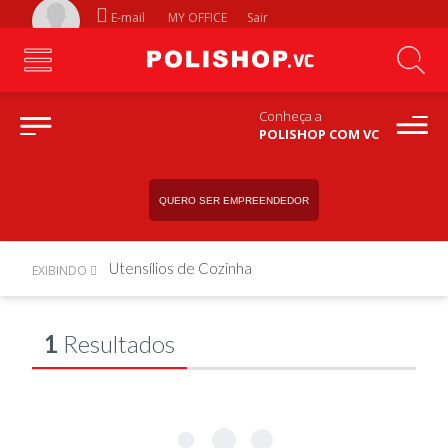
E-mail
MY OFFICE
Sair
Conheça a
POLISHOP COM VC
QUERO SER EMPREENDEDOR
Utensílios de Cozinha
EXIBINDO
1
Resultados