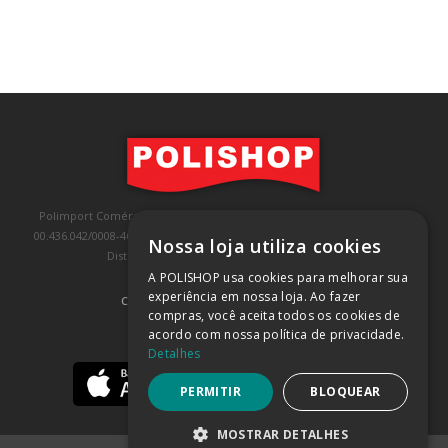
Polimport Comércio e Exportação LTDA, inscrita no CNPJ/MF sob o nº
00.436.042/0008-46, IE 407.458.707.103, com sede na Rua Kanebo, nº 175,
Nossa loja utiliza cookies
Distrito Industrial, Jundiaí/SP, CEP: 13213-090
A POLISHOP usa cookies para melhorar sua
experiência em nossa loja. Ao fazer
COMPRA 100% SEGURA
(SAIBA MAIS)
compras, você aceita todos os cookies de
acordo com nossa política de privacidade.
BAIXE NOSSO APP
Detalhes
PERMITIR
BLOQUEAR
MOSTRAR DETALHES